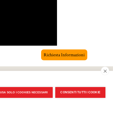
Richiesta Informazioni
Ok
CONSENTI TUTTI I COOKIE
USA SOLO I COOKIES NECESSARI
nformativa trattamento dati personali
Privacy policy
|
Cookie Policy